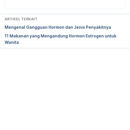
luteinizing-hormone
Gammon, K. (2023). It’s time to rethink hormone 
ARTIKEL TERKAIT
therapy for women, says heart health scientist. 
Mengenal Gangguan Hormon dan Jenis Penyakitnya
Retrieved 
21 January 2025, 
from 
11 Makanan yang Mengandung Hormon Estrogen untuk
https://keck.usc.edu/news/its-time-to-rethink-
Wanita
hormone-therapy-for-women-says-heart-health-
scientist/
Cinquanta, L., Di Cesare, C., Manoni, R., Piano, A., 
Memuat...
Roberti, P., & Salvatori, G. (2016). Mineral essential 
elements for nutrition in different chocolate 
products. 
International Journal of Food Sciences 
and Nutrition
, 
67
(7), 773-778. Retrieved 21 January 
2025 from 
https://doi.org/10.1080/09637486.2016.1199664
Elara Care. (2024). Seed Cycling for Hormone 
Balance. Retrieved 
21 January 2025,
 from 