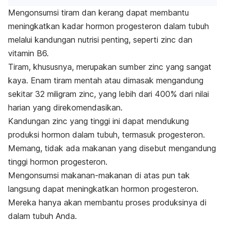
Mengonsumsi tiram dan kerang dapat membantu
meningkatkan kadar hormon progesteron dalam tubuh
melalui kandungan nutrisi penting, seperti zinc dan
vitamin B6.
Tiram, khususnya, merupakan sumber zinc yang sangat
kaya. Enam tiram mentah atau dimasak mengandung
sekitar 32 miligram zinc, yang lebih dari 400% dari nilai
harian yang direkomendasikan.
Kandungan zinc yang tinggi ini dapat mendukung
produksi hormon dalam tubuh, termasuk progesteron.
Memang, tidak ada makanan yang disebut mengandung
tinggi hormon progesteron.
Mengonsumsi makanan-makanan di atas pun tak
langsung dapat meningkatkan hormon progesteron.
Mereka hanya akan membantu proses produksinya di
dalam tubuh Anda.