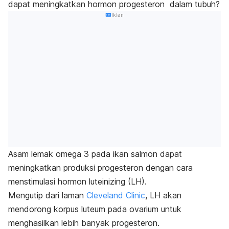
dapat meningkatkan hormon progesteron dalam tubuh?
Iklan
Asam lemak omega 3 pada ikan salmon dapat
meningkatkan produksi progesteron dengan cara
menstimulasi hormon
luteinizing
(LH).
Mengutip dari laman
Cleveland Clinic
, LH akan
mendorong korpus luteum pada ovarium untuk
menghasilkan lebih banyak progesteron.