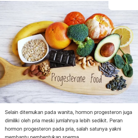
Selain ditemukan pada wanita, hormon progesteron juga
dimiliki oleh pria meski jumlahnya lebih sedikit. Peran
hormon progesteron pada pria, salah satunya yakni
membantu pembentukan sperma.