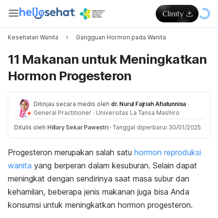
Kesehatan Wanita
Gangguan Hormon pada Wanita
11 Makanan untuk Meningkatkan
Hormon Progesteron
Ditinjau secara medis oleh
dr. Nurul Fajriah Afiatunnisa
·
General Practitioner
·
Universitas La Tansa Mashiro
Ditulis oleh
Hillary Sekar Pawestri
·
Tanggal diperbarui 30/01/2025
Progesteron merupakan salah satu
hormon reproduksi
wanita
yang berperan dalam kesuburan. Selain dapat
meningkat dengan sendirinya saat masa subur dan
kehamilan, beberapa jenis makanan juga bisa Anda
konsumsi untuk meningkatkan hormon progesteron.