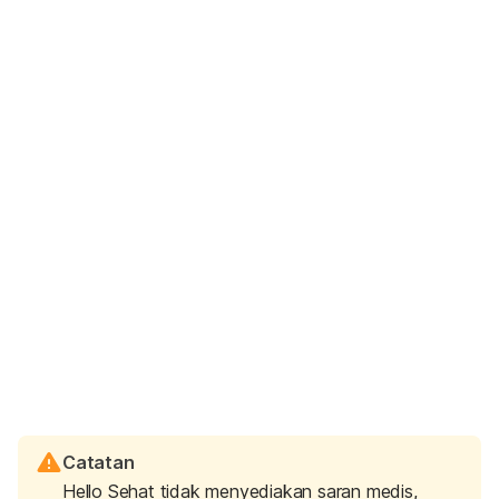
Catatan
Hello Sehat tidak menyediakan saran medis,