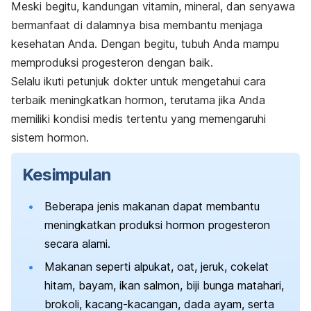
Meski begitu, kandungan vitamin, mineral, dan senyawa
bermanfaat di dalamnya bisa membantu menjaga
kesehatan Anda. Dengan begitu, tubuh Anda mampu
memproduksi progesteron dengan baik.
Selalu ikuti petunjuk dokter untuk mengetahui cara
terbaik meningkatkan hormon, terutama jika Anda
memiliki kondisi medis tertentu yang memengaruhi
sistem hormon.
Kesimpulan
Beberapa jenis makanan dapat membantu
meningkatkan produksi hormon progesteron
secara alami.
Makanan seperti alpukat, oat, jeruk, cokelat
hitam, bayam, ikan salmon, biji bunga matahari,
brokoli, kacang-kacangan, dada ayam, serta