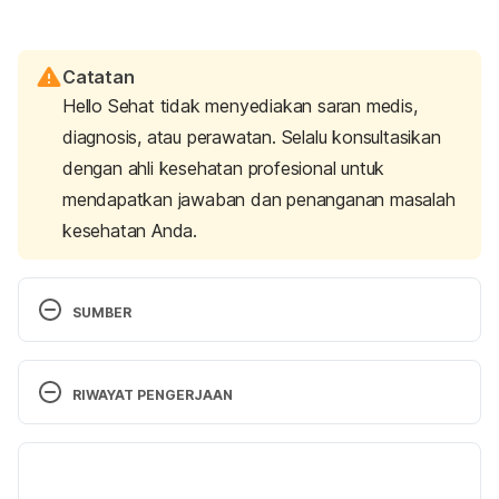
Catatan
Hello Sehat tidak menyediakan saran medis,
diagnosis, atau perawatan. Selalu konsultasikan
dengan ahli kesehatan profesional untuk
mendapatkan jawaban dan penanganan masalah
kesehatan Anda.
SUMBER
Reproductive Hormones. 
(2022). Endocrine 
Society. Retrieved June 15, 2023, from 
RIWAYAT PENGERJAAN
https://www.endocrine.org/patient-
engagement/endocrine-library/hormones-and-
Versi Terbaru
endocrine-function/reproductive-hormones
10/07/2023