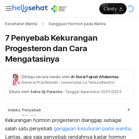
Kesehatan Wanita
Gangguan Hormon pada Wanita
7 Penyebab Kekurangan
Progesteron dan Cara
Mengatasinya
Ditinjau secara medis oleh
dr. Nurul Fajriah Afiatunnisa
·
General Practitioner
·
Universitas La Tansa Mashiro
Ditulis oleh
Satria Aji Purwoko
·
Tanggal diperbarui 10/07/2023
Indeks:
Penyebab
Ciri-ciri
Kekurangan hormon progesteron dianggap sebagai
Tips
salah satu penyebab
gangguan kesuburan pada wanita
.
Lantas, apa saja penyebab rendahnya kadar hormon