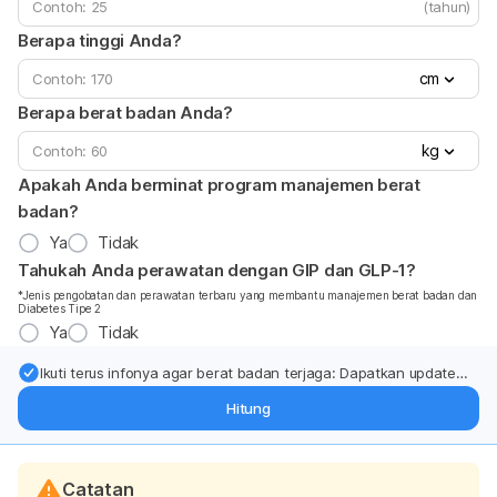
(tahun)
Berapa tinggi Anda?
cm
Berapa berat badan Anda?
kg
Apakah Anda berminat program manajemen berat
badan?
Ya
Tidak
Tahukah Anda perawatan dengan GIP dan GLP-1?
*Jenis pengobatan dan perawatan terbaru yang membantu manajemen berat badan dan
Diabetes Tipe 2
Ya
Tidak
Ikuti terus infonya agar berat badan terjaga: Dapatkan update
dari pakar mengenai dukungan dan perawatan berat badan
Hitung
langsung ke inbox Anda.
Catatan