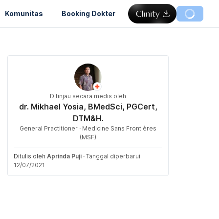
Komunitas
Booking Dokter
Ditinjau secara medis oleh
dr. Mikhael Yosia, BMedSci, PGCert,
DTM&H.
General Practitioner · Medicine Sans Frontières
(MSF)
Ditulis oleh
Aprinda Puji
·
Tanggal diperbarui
12/07/2021