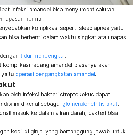
bat infeksi amandel bisa menyumbat saluran
rnapasan normal.
 menyebabkan komplikasi seperti sleep apnea yaitu
san bisa berhenti dalam waktu singkat atau napas
i dengan
tidur mendengkur
.
t kompilkasi radang amandel biasanya akan
, yaitu
operasi pengangkatan amandel
.
 akut
n oleh infeksi bakteri streptokokus dapat
disi ini dikenal sebagai
glomerulonefritis akut
.
onsil masuk ke dalam aliran darah, bakteri bisa
ngan kecil di ginjal yang bertanggung jawab untuk