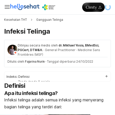
Kesehatan THT
Gangguan Telinga
Infeksi Telinga
Ditinjau secara medis oleh
dr. Mikhael Yosia, BMedSci,
PGCert, DTM&H.
·
General Practitioner
·
Medicine Sans
Frontières (MSF)
Ditulis oleh
Fajarina Nurin
·
Tanggal diperbarui 24/10/2022
Indeks:
Definisi
Tanda-tanda & gejala
Definisi
Penyebab
Apa itu infeksi telinga?
Faktor-faktor risiko
Komplikasi
Infeksi telinga adalah semua infeksi yang menyerang
Obat & Pengobatan
bagian telinga yang terdiri dari:
Pengobatan di rumah