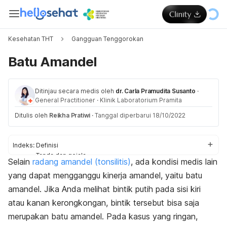
Kesehatan THT
Gangguan Tenggorokan
Batu Amandel
Ditinjau secara medis oleh
dr. Carla Pramudita Susanto
·
General Practitioner
·
Klinik Laboratorium Pramita
Ditulis oleh
Reikha Pratiwi
·
Tanggal diperbarui 18/10/2022
Indeks:
Definisi
Tanda dan gejala
Selain
radang amandel (tonsilitis)
, ada kondisi medis lain
Penyebab
yang dapat mengganggu kinerja amandel, yaitu batu
Diagnosis
Pengobatan
amandel. J
ika Anda melihat bintik putih pada sisi kiri
Perawatan di rumah
atau kanan kerongkongan, bintik tersebut bisa saja
Pencegahan
merupakan batu amandel. Pada
kasus yang ringan,
Kapan ke dokter?