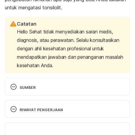
untuk mengatasi tonsilolit.
Catatan
Hello Sehat tidak menyediakan saran medis,
diagnosis, atau perawatan. Selalu konsultasikan
dengan ahli kesehatan profesional untuk
mendapatkan jawaban dan penanganan masalah
kesehatan Anda.
SUMBER
Alfayez A, Albesher MB, Alqabasani MA. A giant 
tonsillolith. Saudi Med J. 2018 Apr;39(4):412-414. 
RIWAYAT PENGERJAAN
https://doi.org/10.15537/smj.2018.4.21832
Versi Terbaru
Tonsil stones – symptoms, causes and 
18/10/2022