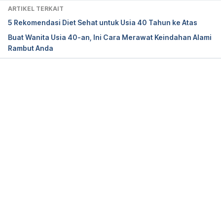
29 September 2022, from 
ARTIKEL TERKAIT
https://www.healthdirect.gov.au/manage-your-
5 Rekomendasi Diet Sehat untuk Usia 40 Tahun ke Atas
health-in-your-40s
Buat Wanita Usia 40-an, Ini Cara Merawat Keindahan Alami
Rambut Anda
Riza Conroy, M. (2022). 10 healthy habits to put in 
place by age 40. Retrieved 29 September 2022, 
from https://wexnermedical.osu.edu/blog/10-
healthy-habits-to-put-in-place-by-age-40
Memuat...
staff, f., Rice, A., & Rice, A. (2022). After 40: 
Women’s Nutrition and Metabolism Needs – 
familydoctor.org. Retrieved 29 September 2022, 
from https://familydoctor.org/40-womens-nutrition-
metabolism-needs/