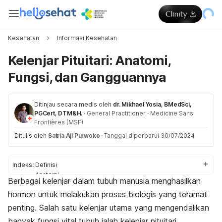
Kesehatan
Informasi Kesehatan
Kelenjar Pituitari: Anatomi,
Fungsi, dan Gangguannya
Ditinjau secara medis oleh
dr. Mikhael Yosia, BMedSci,
PGCert, DTM&H.
·
General Practitioner
·
Medicine Sans
Frontières (MSF)
Ditulis oleh
Satria Aji Purwoko
·
Tanggal diperbarui 30/07/2024
Indeks:
Definisi
Anatomi
Berbagai kelenjar dalam tubuh manusia menghasilkan
Fungsi
hormon untuk melakukan proses biologis yang teramat
Hormon kelenjar pituitari
Gangguan pada kelenjar pituitari
penting. Salah satu kelenjar utama yang mengendalikan
banyak fungsi vital tubuh ialah kelenjar pituitari.