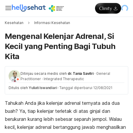
Kesehatan
Informasi Kesehatan
Mengenal Kelenjar Adrenal, Si
Kecil yang Penting Bagi Tubuh
Kita
Ditinjau secara medis oleh
dr. Tania Savitri
·
General
Practitioner
·
Integrated Therapeutic
Ditulis oleh
Yuliati Iswandiari
·
Tanggal diperbarui 12/08/2021
Tahukah Anda jika kelenjar adrenal ternyata ada dua
buah? Ya, tiap kelenjar terletak di atas ginjal dan
berukuran kurang lebih sebesar separuh jempol. Walau
kecil, kelenjar adrenal bertanggung jawab menghasilkan