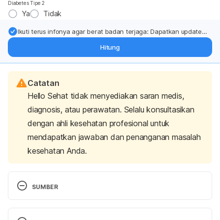
Diabetes Tipe 2
Ya
Tidak
Ikuti terus infonya agar berat badan terjaga: Dapatkan update
dari pakar mengenai dukungan dan perawatan berat badan
Hitung
langsung ke inbox Anda.
Catatan
Hello Sehat tidak menyediakan saran medis,
diagnosis, atau perawatan. Selalu konsultasikan
dengan ahli kesehatan profesional untuk
mendapatkan jawaban dan penanganan masalah
kesehatan Anda.
SUMBER
The lymphatic system
. Macmillan Cancer Support. 
(2022). Retrieved 14 September 2022, from 