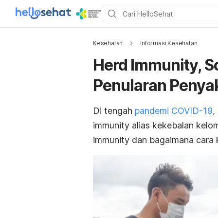
Kesehatan
Informasi Kesehatan
Herd Immunity, S
Penularan Penyak
Di tengah
pandemi COVID-19
,
immunity
alias kekebalan kelo
immunity
dan bagaimana cara ke