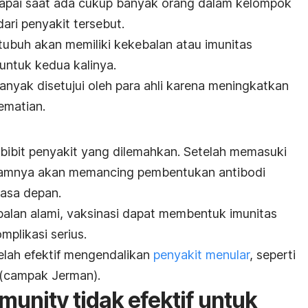
apai saat ada cukup banyak orang dalam kelompok
dari penyakit tersebut.
 tubuh akan memiliki kekebalan atau
imunitas
 untuk kedua kalinya.
banyak disetujui oleh para ahli karena meningkatkan
ematian.
bit penyakit yang dilemahkan. Setelah memasuki
dalamnya akan memancing pembentukan antibodi
masa depan.
lan alami, vaksinasi dapat membentuk imunitas
plikasi serius.
telah efektif mengendalikan
penyakit menular
, seperti
la (campak Jerman).
mmunity
tidak efektif untuk