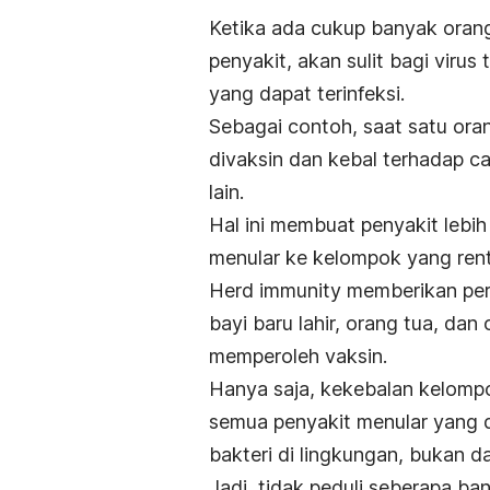
Ketika ada cukup banyak oran
penyakit, akan sulit bagi viru
yang dapat terinfeksi.
Sebagai contoh, saat satu ora
divaksin dan kebal terhadap ca
lain.
Hal ini membuat penyakit lebi
menular ke kelompok yang rent
Herd immunity
memberikan perl
bayi baru lahir, orang tua, d
memperoleh vaksin.
Hanya saja, kekebalan kelomp
semua penyakit menular yang 
bakteri di lingkungan, bukan d
Jadi, tidak peduli seberapa ba