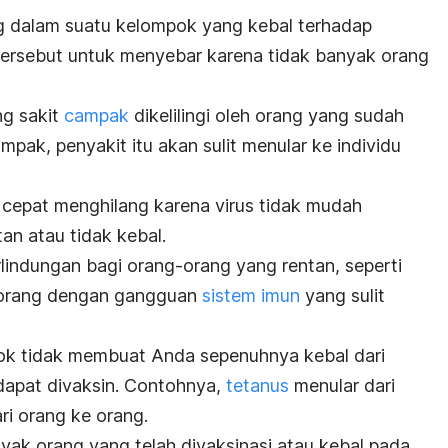
g dalam suatu kelompok yang kebal terhadap
s tersebut untuk menyebar karena tidak banyak orang
ng sakit
campak
dikelilingi oleh orang yang sudah
mpak, penyakit itu akan sulit menular ke individu
h cepat menghilang karena virus tidak mudah
an atau tidak kebal.
indungan bagi orang-orang yang rentan, seperti
an orang dengan gangguan
sistem imun
yang sulit
ok tidak membuat Anda sepenuhnya kebal dari
dapat divaksin. Contohnya,
tetanus
menular dari
ari orang ke orang.
nyak orang yang telah divaksinasi atau kebal pada