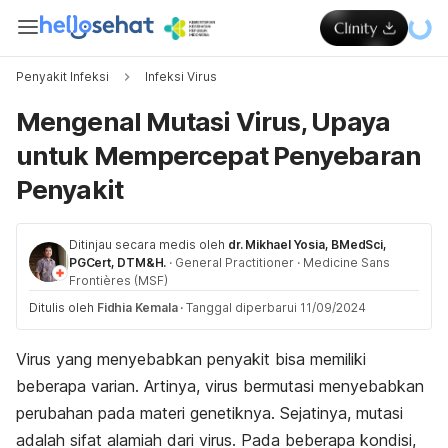
Penyakit Infeksi
Infeksi Virus
Mengenal Mutasi Virus, Upaya
untuk Mempercepat Penyebaran
Penyakit
Ditinjau secara medis oleh
dr. Mikhael Yosia, BMedSci,
PGCert, DTM&H.
·
General Practitioner
·
Medicine Sans
Frontières (MSF)
Ditulis oleh
Fidhia Kemala
·
Tanggal diperbarui 11/09/2024
Virus yang menyebabkan penyakit bisa memiliki
beberapa varian. Artinya, virus bermutasi menyebabkan
perubahan pada materi genetiknya. Sejatinya, mutasi
adalah sifat alamiah dari virus. Pada beberapa kondisi,