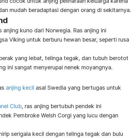
und cocok untuk anjing peliharaan keluarga karena
 dan mudah beradaptasi dengan orang di sekitarnya.
nd
anjing kuno dari Norwegia. Ras anjing ini
sa Viking untuk berburu hewan besar, seperti rusa
erak yang lebat, telinga tegak, dan tubuh berotot
ng ini sangat menyerupai nenek moyangnya.
ras
anjing kecil
asal Swedia yang bertugas untuk
nel Club
, ras anjing bertubuh pendek ini
ndek Pembroke Welsh Corgi yang lucu dengan
mirip serigala kecil dengan telinga tegak dan bulu