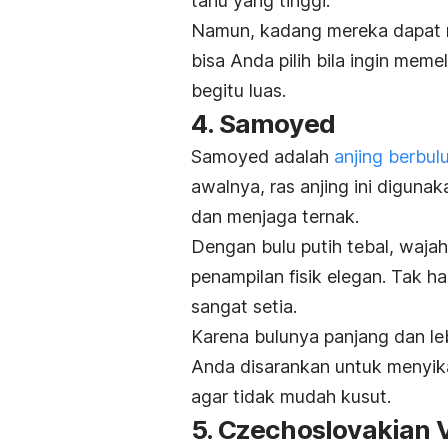
tahu yang tinggi.
Namun, kadang mereka dapat m
bisa Anda pilih bila ingin memel
begitu luas.
4. Samoyed
Samoyed adalah
anjing berbul
awalnya, ras anjing ini diguna
dan menjaga ternak.
Dengan bulu putih tebal, waja
penampilan fisik elegan. Tak h
sangat setia.
Karena bulunya panjang dan leb
Anda disarankan untuk menyika
agar tidak mudah kusut.
5. Czechoslovakian 