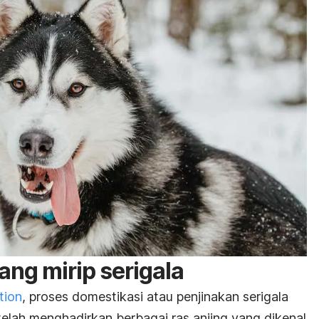
yang mirip serigala
tion
, proses domestikasi atau penjinakan serigala
 telah menghadirkan berbagai ras anjing yang dikenal