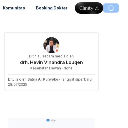
Komunitas
Booking Dokter
Ditinjau secara medis oleh
drh. Hevin Vinandra Louqen
Kesehatan Hewan · None
Ditulis oleh
Satria Aji Purwoko
·
Tanggal diperbarui
28/07/2025
Iklan