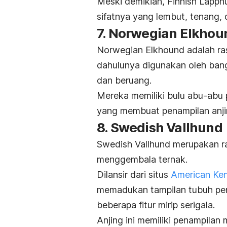
Meski demikian, Finnish Lapph
sifatnya yang lembut, tenang,
7. Norwegian Elkhou
Norwegian Elkhound adalah ras 
dahulunya digunakan oleh bang
dan beruang.
Mereka memiliki bulu abu-abu p
yang membuat penampilan anji
8. Swedish Vallhund
Swedish Vallhund merupakan 
menggembala ternak.
Dilansir dari situs
American Ken
memadukan tampilan tubuh pe
beberapa fitur mirip serigala.
Anjing ini memiliki penampilan 