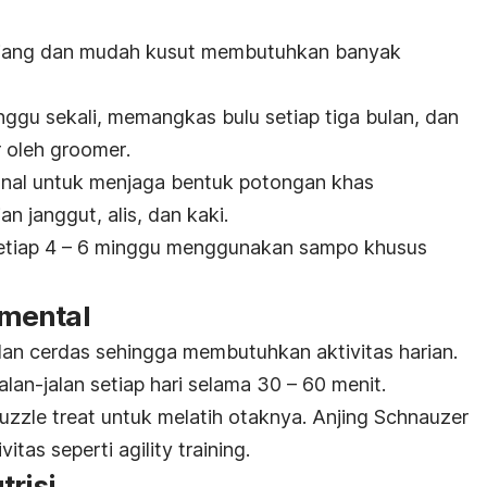
jang dan mudah kusut membutuhkan banyak
nggu sekali, memangkas bulu setiap tiga bulan, dan
 oleh
groomer
.
onal untuk menjaga bentuk potongan khas
n janggut, alis, dan kaki.
setiap 4 – 6 minggu menggunakan sampo khusus
n mental
 dan cerdas sehingga membutuhkan aktivitas harian.
jalan-jalan setiap hari selama 30 – 60 menit.
uzzle
treat
untuk melatih otaknya. Anjing Schnauzer
ivitas seperti
agility training.
trisi