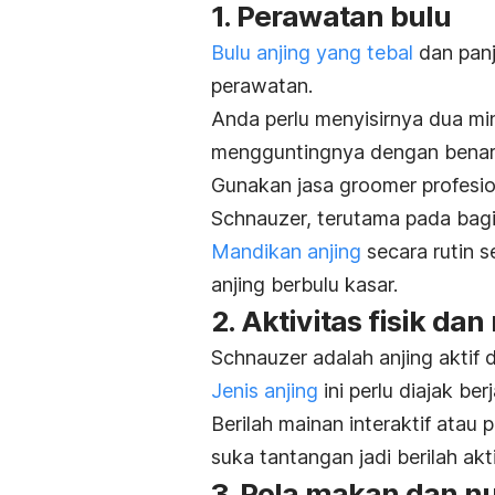
1. Perawatan bulu
Bulu anjing yang tebal
dan pan
perawatan.
Anda perlu menyisirnya dua mi
mengguntingnya dengan benar
Gunakan jasa
groomer
profesi
Schnauzer, terutama pada bagia
Mandikan anjing
secara rutin 
anjing berbulu kasar.
2. Aktivitas fisik da
Schnauzer adalah anjing aktif
Jenis anjing
ini perlu diajak ber
Berilah mainan interaktif atau
p
suka tantangan jadi berilah akt
3. Pola makan dan nu