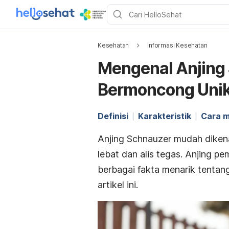
Kesehatan
Informasi Kesehatan
Mengenal Anjing
Bermoncong Uni
Definisi
Karakteristik
Cara 
Anjing Schnauzer mudah dikena
lebat dan alis tegas. Anjing pe
berbagai fakta menarik tentan
artikel ini.