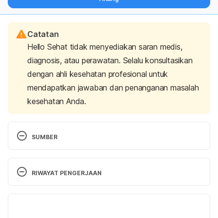
langsung ke inbox Anda.
Catatan
Hello Sehat tidak menyediakan saran medis,
diagnosis, atau perawatan. Selalu konsultasikan
dengan ahli kesehatan profesional untuk
mendapatkan jawaban dan penanganan masalah
kesehatan Anda.
SUMBER
Noise Pollution
. Environmental Pollution Centers. 
(2022). Retrieved 4 July 2022, from 
RIWAYAT PENGERJAAN
https://www.environmentalpollutioncenters.org/nois
e-pollution/
Versi Terbaru
Noise Pollution
. Harvard T.H. Chan School of Public 
25/07/2025