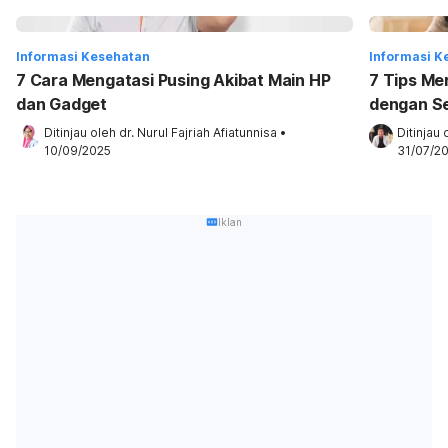
Informasi Kesehatan
Informasi K
7 Cara Mengatasi Pusing Akibat Main HP
7 Tips Me
dan Gadget
dengan S
Ditinjau oleh 
dr. Nurul Fajriah Afiatunnisa
•
Ditinjau 
10/09/2025
31/07/2
Iklan