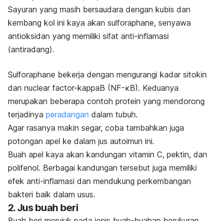
Sayuran yang masih bersaudara dengan kubis dan
kembang kol ini kaya akan
sulforaphane
, senyawa
antioksidan yang memiliki sifat anti-inflamasi
(antiradang).
Sulforaphane
bekerja dengan mengurangi kadar sitokin
dan
nuclear factor-kappaB
(NF-κB). Keduanya
merupakan beberapa contoh protein yang mendorong
terjadinya
peradangan
dalam tubuh.
Agar rasanya makin segar, coba tambahkan juga
potongan apel ke dalam jus autoimun ini.
Buah apel kaya akan kandungan vitamin C,
pektin
, dan
polifenol. Berbagai kandungan tersebut juga memiliki
efek anti-inflamasi dan mendukung perkembangan
bakteri baik dalam usus.
2. Jus buah beri
Buah beri merujuk pada jenis buah-buahan berukuran