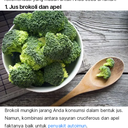
1. Jus brokoli dan apel
Brokoli mungkin jarang Anda konsumsi dalam bentuk jus.
Namun, kombinasi antara
sayuran
cruciferous
dan apel
faktanya baik untuk
penyakit autoimun
.