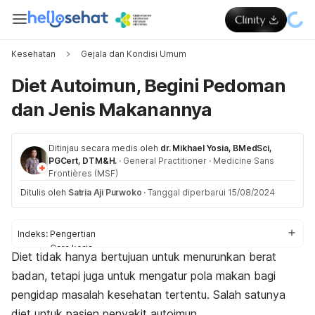
Kesehatan
Gejala dan Kondisi Umum
Diet Autoimun, Begini Pedoman
dan Jenis Makanannya
Ditinjau secara medis oleh
dr. Mikhael Yosia, BMedSci,
PGCert, DTM&H.
·
General Practitioner
·
Medicine Sans
Frontières (MSF)
Ditulis oleh
Satria Aji Purwoko
·
Tanggal diperbarui 15/08/2024
Indeks:
Pengertian
Cara kerja
Diet tidak hanya bertujuan untuk menurunkan berat
Manfaat
badan, tetapi juga untuk mengatur pola makan bagi
Tahapan diet
Anjuran makanan
pengidap masalah kesehatan tertentu. Salah satunya
Pantangan makanan
diet untuk pasien penyakit autoimun.