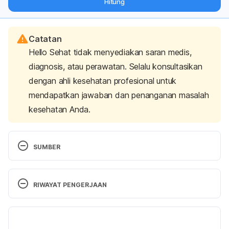
Hitung
langsung ke inbox Anda.
Catatan
Hello Sehat tidak menyediakan saran medis,
diagnosis, atau perawatan. Selalu konsultasikan
dengan ahli kesehatan profesional untuk
mendapatkan jawaban dan penanganan masalah
kesehatan Anda.
SUMBER
Autoimmune Diseases. (2022). National Institute of 
Environmental Health Sciences. Retrieved March 
RIWAYAT PENGERJAAN
03, 2023, from 
https://www.niehs.nih.gov/health/topics/conditions/
Versi Terbaru
autoimmune/index.cfm.
24/03/2023