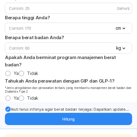
(tahun)
Berapa tinggi Anda?
cm
Berapa berat badan Anda?
kg
Apakah Anda berminat program manajemen berat
badan?
Ya
Tidak
Tahukah Anda perawatan dengan GIP dan GLP-1?
*Jenis pengobatan dan perawatan terbaru yang membantu manajemen berat badan dan
Diabetes Tipe 2
Ya
Tidak
Ikuti terus infonya agar berat badan terjaga: Dapatkan update
dari pakar mengenai dukungan dan perawatan berat badan
Hitung
langsung ke inbox Anda.