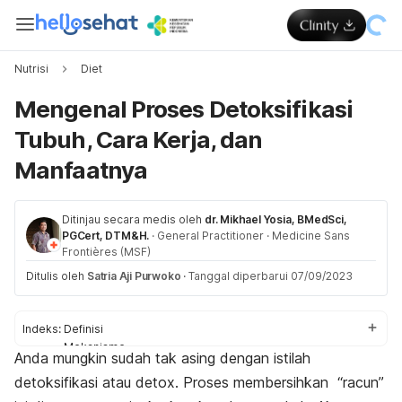
Nutrisi
Diet
Mengenal Proses Detoksifikasi
Tubuh, Cara Kerja, dan
Manfaatnya
Ditinjau secara medis oleh
dr. Mikhael Yosia, BMedSci,
PGCert, DTM&H.
·
General Practitioner
·
Medicine Sans
Frontières (MSF)
Ditulis oleh
Satria Aji Purwoko
·
Tanggal diperbarui 07/09/2023
Indeks:
Definisi
Mekanisme
Anda mungkin sudah tak asing dengan istilah
Gejala
detoksifikasi atau
detox
. Proses membersihkan “racun”
Manfaat
Efek samping