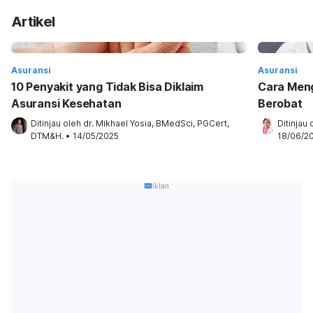
Artikel
Asuransi
Asuransi
10 Penyakit yang Tidak Bisa Diklaim
Cara Men
Asuransi Kesehatan
Berobat
Ditinjau oleh 
dr. Mikhael Yosia, BMedSci, PGCert, 
Ditinjau 
DTM&H.
•
14/05/2025
18/06/2
Iklan