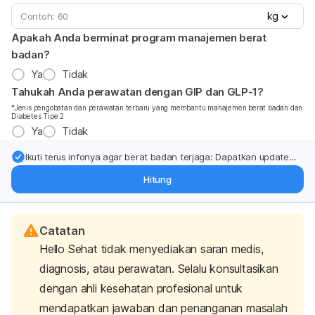
kg
Apakah Anda berminat program manajemen berat
badan?
Ya
Tidak
Tahukah Anda perawatan dengan GIP dan GLP-1?
*Jenis pengobatan dan perawatan terbaru yang membantu manajemen berat badan dan
Diabetes Tipe 2
Ya
Tidak
Ikuti terus infonya agar berat badan terjaga: Dapatkan update
dari pakar mengenai dukungan dan perawatan berat badan
Hitung
langsung ke inbox Anda.
Catatan
Hello Sehat tidak menyediakan saran medis,
diagnosis, atau perawatan. Selalu konsultasikan
dengan ahli kesehatan profesional untuk
mendapatkan jawaban dan penanganan masalah