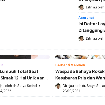
Ditinjau oleh
Asuransi
Ini Daftar L
Ditanggung 
Ditinjau oleh
ur
Berhenti Merokok
Lumpuh Total Saat
Waspada Bahaya Rokok
 Simak 12 Hal Unik yang
Kesuburan Pria dan Wan
kan Tubuh Selama Tidur
njau oleh 
dr. Satya Setiadi
•
Ditinjau oleh 
dr. Satya Setia
04/2022
28/10/2021