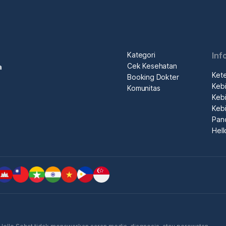
Kategori
Inf
Cek Kesehatan
a
Ket
Booking Dokter
Kebi
Komunitas
Kebi
Kebi
Pan
Hel