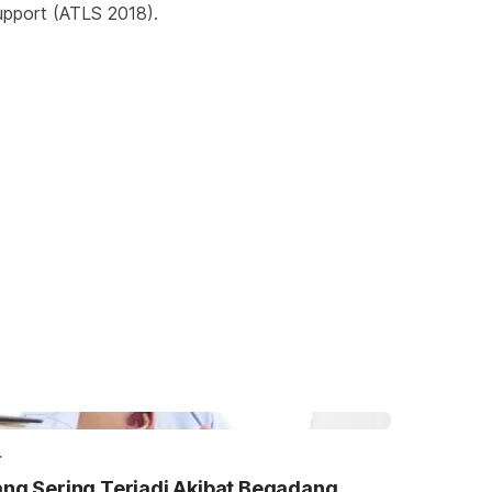
upport (ATLS 2018).
r
ang Sering Terjadi Akibat Begadang