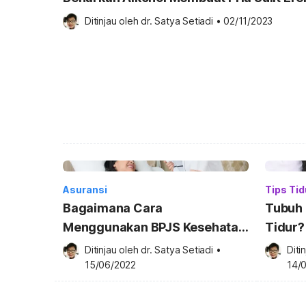
Ditinjau oleh 
dr. Satya Setiadi
•
02/11/2023
Asuransi
Tips Tid
Bagaimana Cara
Tubuh 
Menggunakan BPJS Kesehatan
Tidur?
untuk Rawat Inap?
Dilaku
Ditinjau oleh 
dr. Satya Setiadi
•
Diti
15/06/2022
14/