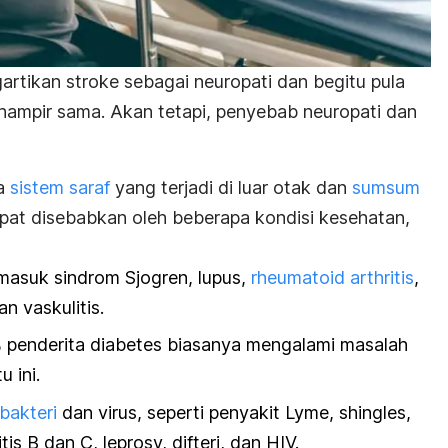
rtikan stroke sebagai neuropati dan begitu pula
 hampir sama. Akan tetapi, penyebab neuropati dan
da
sistem saraf
yang terjadi di luar otak dan
sumsum
pat disebabkan oleh beberapa kondisi kesehatan,
masuk sindrom Sjogren, lupus,
rheumatoid arthritis
,
an vaskulitis.
% penderita diabetes biasanya mengalami masalah
 ini.
 bakteri
dan virus, seperti penyakit Lyme, shingles,
tis B dan C, leprosy, difteri, dan HIV.