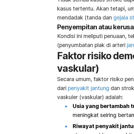
kasus tertentu. Akan tetapi, 
mendadak (tanda dan
gejala s
Penyempitan atau kerusa
Kondisi ini meliputi penuaan, t
(penyumbatan plak di arteri
ja
Faktor risiko de
vaskular)
Secara umum, faktor risiko pen
dari
penyakit jantung
dan stroke
vaskuler (vaskular) adalah:
Usia yang bertambah t
meningkat seiring berta
Riwayat penyakit jantu