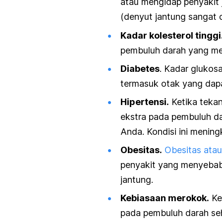
atau mengidap penyakit j
(denyut jantung sangat c
Kadar kolesterol tinggi
pembuluh darah yang me
Diabetes
. Kadar glukos
termasuk otak yang dap
Hipertensi.
Ketika tekan
ekstra pada pembuluh da
Anda. Kondisi ini mening
Obesitas.
Obesitas ata
penyakit yang menyebab
jantung.
Kebiasaan merokok.
Ke
pada pembuluh darah se