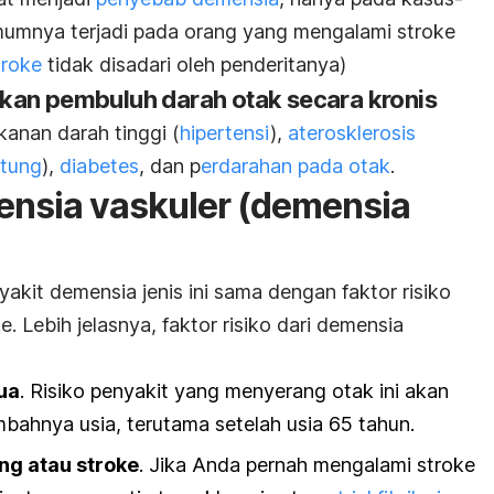
umumnya terjadi pada orang yang mengalami stroke
troke
tidak disadari oleh penderitanya)
kan pembuluh darah otak secara kronis
ekanan darah tinggi (
hipertensi
),
aterosklerosis
ntung
),
diabetes
, dan p
erdarahan pada otak
.
mensia vaskuler (demensia
yakit demensia jenis ini sama dengan faktor risiko
. Lebih jelasnya, faktor risiko dari demensia
ua
. Risiko penyakit yang menyerang otak ini akan
mbahnya usia, terutama setelah usia 65 tahun.
ng atau stroke
. Jika Anda pernah mengalami stroke