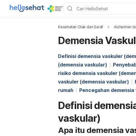
Kesehatan Otak dan Saraf
Alzheimer d
Demensia Vaskul
Definisi demensia vaskuler (dem
(demensia vaskular)
Penyebab
risiko demensia vaskuler (demen
vaskuler (demensia vaskular)
rumah
Pencegahan demensia v
Definisi demensi
vaskular)
Apa itu demensia va