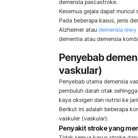
demensia pascastroke.
Kesemua gejala dapat muncul s
Pada beberapa kasus, jenis de
Alzheimer atau
demensia lewy
dementia
atau demensia kombi
Penyebab demens
vaskular)
Penyebab utama demensia vasku
pembuluh darah otak sehingg
kaya oksigen dan nutrisi ke ja
Berikut ini adalah beberapa k
vaskuler (vaskular):
Penyakit stroke yang mem
Tidak semua kasus stroke dap