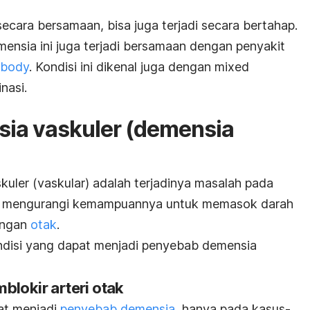
ecara bersamaan, bisa juga terjadi secara bertahap.
mensia ini juga terjadi bersamaan dengan penyakit
 body
. Kondisi ini dikenal juga dengan
mixed
nasi.
ia vaskuler (demensia
ler (vaskular) adalah terjadinya masalah pada
a mengurangi kemampuannya untuk memasok darah
ringan
otak
.
ondisi yang dapat menjadi penyebab demensia
blokir arteri otak
at menjadi
penyebab demensia
, hanya pada kasus-