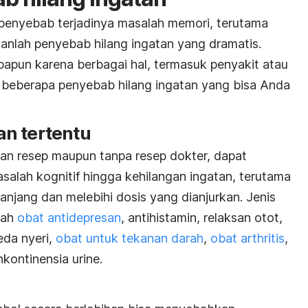
 penyebab terjadinya masalah memori, terutama
nlah penyebab hilang ingatan yang dramatis.
iapapun
karena berbagai hal, termasuk penyakit atau
 beberapa penyebab hilang ingatan yang bisa Anda
n tertentu
gan resep maupun tanpa resep dokter, dapat
alah kognitif hingga kehilangan ingatan, terutama
njang dan melebihi dosis yang dianjurkan.
Jenis
lah
obat antidepresan
, antihistamin,
relaksan otot,
eda nyeri,
obat untuk tekanan darah
,
obat arthritis
,
nkontinensia urine.