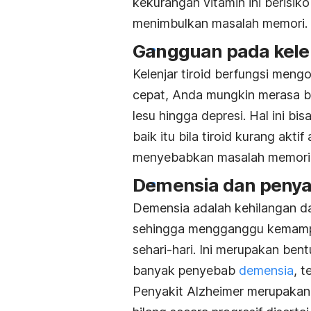
kekurangan vitamin ini beris
menimbulkan masalah memori.
Gangguan pada kelen
Kelenjar tiroid berfungsi meng
cepat, Anda mungkin merasa bin
lesu hingga depresi. Hal ini bis
baik itu bila tiroid kurang aktif
menyebabkan masalah memori h
Demensia dan penya
Demensia adalah kehilangan da
sehingga mengganggu kemampua
sehari-hari. Ini merupakan ben
banyak penyebab
demensia
, 
Penyakit Alzheimer merupakan p