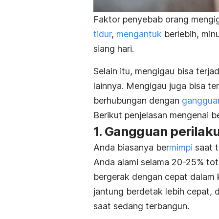
Faktor penyebab orang mengiga
tidur
,
mengantuk
berlebih, mi
siang hari.
Selain itu, mengigau bisa terja
lainnya.
Mengigau juga bisa ter
berhubungan dengan
gangguan
Berikut penjelasan mengenai 
1. Gangguan perilak
Anda biasanya ber
mimpi
saat 
Anda alami selama 20-25% total
bergerak dengan cepat dalam 
jantung berdetak lebih cepat,
saat sedang terbangun.