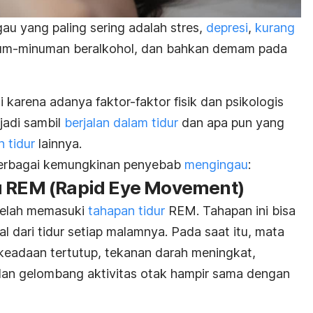
u yang paling sering adalah stres,
depresi
,
kurang
num-minuman beralkohol, dan bahkan demam pada
di karena adanya faktor-faktor fisik dan psikologis
jadi sambil
berjalan dalam tidur
dan apa pun yang
 tidur
lainnya.
berbagai kemungkinan penyebab
mengingau
:
u REM (
Rapid Eye Movement
)
telah memasuki
tahapan tidur
REM. Tahapan ini bisa
 dari tidur setiap malamnya. Pada saat itu, mata
keadaan tertutup, tekanan darah meningkat,
 dan gelombang aktivitas otak hampir sama dengan