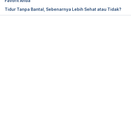
Favorit Anda
Tidur Tanpa Bantal, Sebenarnya Lebih Sehat atau Tidak?
Good sleeping posture helps your back. (n.d.). 
Retrieved April 30, 2021, from 
https://www.urmc.rochester.edu/encyclopedia/cont
Memuat...
ent.aspx?ContentTypeID=1&ContentID=4460.
How to sleep better with gerd & acid reflux. (2020, 
August 14). Retrieved April 30, 2021, from 
https://www.sleepfoundation.org/physical-
health/gerd-and-sleep.