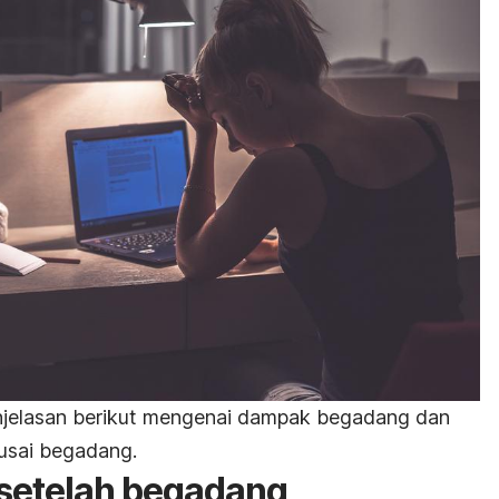
enjelasan berikut mengenai dampak begadang dan
 usai begadang.
i setelah begadang