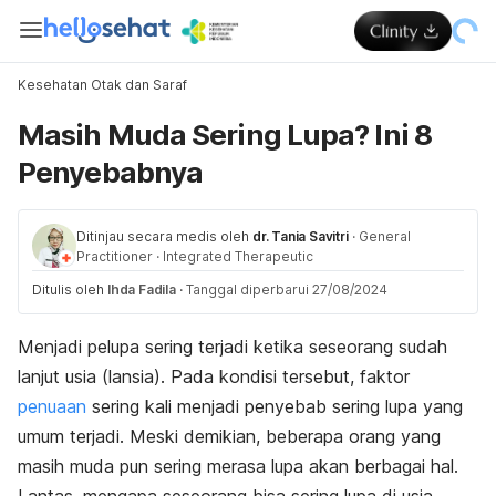
Kesehatan Otak dan Saraf
Masih Muda Sering Lupa? Ini 8
Penyebabnya
Ditinjau secara medis oleh
dr. Tania Savitri
·
General
Practitioner
·
Integrated Therapeutic
Ditulis oleh
Ihda Fadila
·
Tanggal diperbarui 27/08/2024
Menjadi pelupa sering terjadi ketika seseorang sudah
lanjut usia (lansia). Pada kondisi tersebut, faktor
penuaan
sering kali menjadi
penyebab sering lupa
yang
umum terjadi. Meski demikian, beberapa orang yang
masih muda pun sering merasa lupa akan berbagai hal.