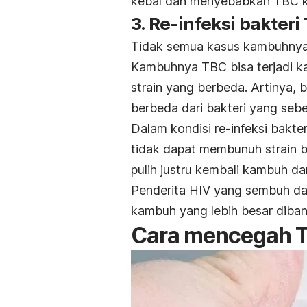
kebal dan menyebabkan TBC 
3. Re-infeksi bakter
Tidak semua kasus kambuhnya 
Kambuhnya TBC bisa terjadi kar
strain
yang berbeda. Artinya, b
berbeda dari bakteri yang seb
Dalam kondisi re-infeksi bakter
tidak dapat membunuh
strain
b
pulih justru kembali kambuh dan
Penderita HIV yang sembuh dari
kambuh yang lebih besar diban
Cara mencegah 