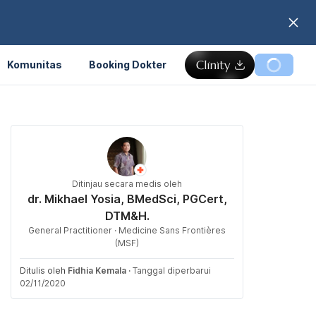
Komunitas
Booking Dokter
Ditinjau secara medis oleh
dr. Mikhael Yosia, BMedSci, PGCert,
DTM&H.
General Practitioner · Medicine Sans Frontières
(MSF)
Ditulis oleh
Fidhia Kemala
·
Tanggal diperbarui
02/11/2020