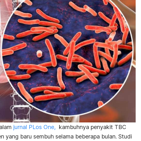
dalam
jurnal
PLos One
,
kambuhnya penyakit TBC
sien yang baru sembuh selama beberapa bulan. Studi