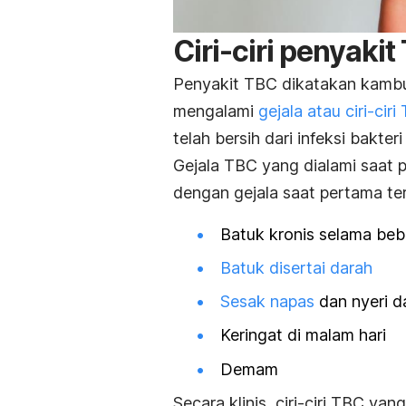
Ciri-ciri penyak
Penyakit TBC dikatakan kambuh
mengalami
gejala atau ciri-ciri
telah bersih dari infeksi bakter
Gejala TBC yang dialami saat 
dengan gejala saat pertama teri
Batuk kronis selama be
Batuk disertai darah
Sesak napas
dan nyeri d
Keringat di malam hari
Demam
Secara klinis, ciri-ciri TBC y