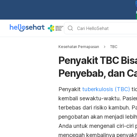
Kesehatan Pernapasan
TBC
Penyakit TBC Bisa
Penyebab, dan C
Penyakit
tuberkulosis (TBC)
ti
kembali sewaktu-waktu. Pasie
terbebas dari risiko kambuh. P
pengobatan akan menjadi lebih 
Anda untuk mengenali ciri-cir
mencegah kembalinya penyakit 