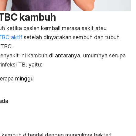
it TBC kambuh
 ketika pasien kembali merasa sakit atau
 TBC aktif
setelah dinyatakan sembuh dan tubuh
i TBC.
penyakit ini kambuh di antaranya, umumnya serupa
nfeksi TB, yaitu:
berapa minggu
ada
ang kambuh ditandai dengan munculnya bakteri