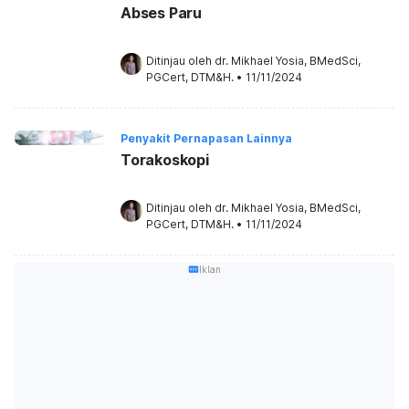
Abses Paru
Ditinjau oleh 
dr. Mikhael Yosia, BMedSci, 
PGCert, DTM&H.
•
11/11/2024
Penyakit Pernapasan Lainnya
Torakoskopi
Ditinjau oleh 
dr. Mikhael Yosia, BMedSci, 
PGCert, DTM&H.
•
11/11/2024
Iklan