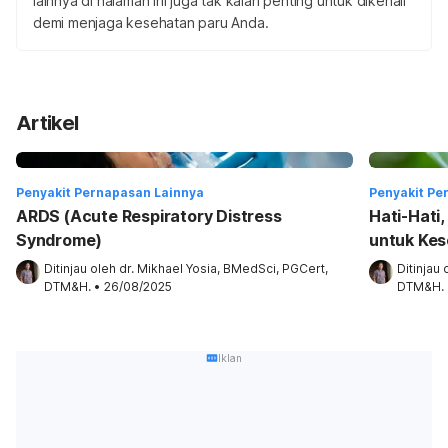
lainnya di halaman ini juga tak kalah penting untuk dikenali
demi menjaga kesehatan paru Anda.
Artikel
Penyakit Pernapasan Lainnya
Penyakit Pe
ARDS (Acute Respiratory Distress
Hati-Hati
Syndrome)
untuk Ke
Ditinjau oleh 
dr. Mikhael Yosia, BMedSci, PGCert, 
Ditinjau 
DTM&H.
•
26/08/2025
DTM&H.
Iklan