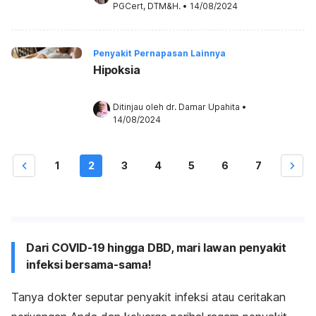
PGCert, DTM&H.
•
14/08/2024
Penyakit Pernapasan Lainnya
Hipoksia
Ditinjau oleh 
dr. Damar Upahita
•
14/08/2024
1
2
3
4
5
6
7
Dari COVID-19 hingga DBD, mari lawan penyakit
infeksi bersama-sama!
Tanya dokter seputar penyakit infeksi atau ceritakan