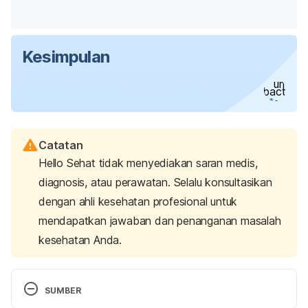
penyakit
, deng
pernapasan
berda
dengan
bronkitis
perada
Kesimpulan
perbedaan
TBC,
akut
bronk
mendasar.
sebaliknya,
atau
umumn
Mycobacteriu
Bronkitis
disebabkan
kronis
gejala 
tuberculosis
sering
oleh
kecuali
disebabkan
bakteri
bakteri
Catatan
oleh virus
Hello Sehat tidak menyediakan saran medis,
atau iritasi,
diagnosis, atau perawatan. Selalu konsultasikan
bisa
dengan ahli kesehatan profesional untuk
bersifat
mendapatkan jawaban dan penanganan masalah
kesehatan Anda.
SUMBER