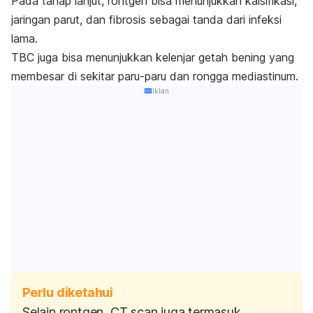
Pada tahap lanjut, rontgen bisa menunjukkan kalsifikasi,
jaringan parut, dan fibrosis sebagai tanda dari infeksi
lama.
TBC juga bisa menunjukkan kelenjar getah bening yang
membesar di sekitar paru-paru dan rongga mediastinum.
Iklan
Perlu diketahui
Selain rontgen, CT scan juga termasuk