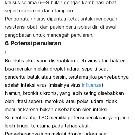
khusus selama 6—9 bulan dengan kombinasi obat,
seperti isoniazid dan rifampicin.
onkitis
Pengobatan harus dipantau ketat untuk mencegah
an TBC
resistansi obat, dan pasien perlu isolasi diri di awal
miliki
pengobatan untuk mencegah penularan.
otensi
6. Potensi penularan
enularan
ang
erbeda
Bronkitis akut yang disebabkan oleh virus atau bakteri
arena
bisa menular melalui
droplet
udara, seperti saat
enyebab
penderita batuk atau bersin, terutama jika penyebabnya
n sifat
adalah infeksi virus (misalnya virus
influenza
).
enyakitnya.
Namun, bronkitis kronis, yang lebih sering disebabkan
oleh iritasi seperti merokok atau polusi udara, tidak
menular karena bukan disebabkan oleh infeksi.
Sementara itu, TBC memiliki potensi penularan yang jauh
lebih tinggi, terutama pada tahap aktif.
Penyebarannya juga melalui
droplet
udara saat