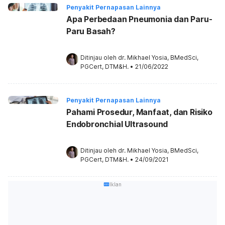
Penyakit Pernapasan Lainnya
Apa Perbedaan Pneumonia dan Paru-
Paru Basah?
Ditinjau oleh 
dr. Mikhael Yosia, BMedSci, 
PGCert, DTM&H.
•
21/06/2022
Penyakit Pernapasan Lainnya
Pahami Prosedur, Manfaat, dan Risiko
Endobronchial Ultrasound
Ditinjau oleh 
dr. Mikhael Yosia, BMedSci, 
PGCert, DTM&H.
•
24/09/2021
Iklan