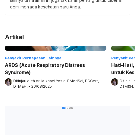
lainnya di halaman ini juga tak kalah penting untuk dikenali
demi menjaga kesehatan paru Anda.
Artikel
Penyakit Pernapasan Lainnya
Penyakit Pe
ARDS (Acute Respiratory Distress
Hati-Hati
Syndrome)
untuk Ke
Ditinjau oleh 
dr. Mikhael Yosia, BMedSci, PGCert, 
Ditinjau 
DTM&H.
•
26/08/2025
DTM&H.
Iklan