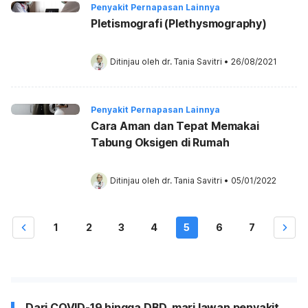
Penyakit Pernapasan Lainnya
Pletismografi (Plethysmography)
Ditinjau oleh 
dr. Tania Savitri
•
26/08/2021
Penyakit Pernapasan Lainnya
Cara Aman dan Tepat Memakai
Tabung Oksigen di Rumah
Ditinjau oleh 
dr. Tania Savitri
•
05/01/2022
1
2
3
4
5
6
7
Dari COVID-19 hingga DBD, mari lawan penyakit