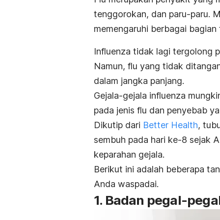
tenggorokan, dan paru-paru.
M
memengaruhi berbagai bagian t
Influenza tidak lagi tergolong
Namun, flu yang tidak ditanga
dalam jangka panjang.
Gejala-gejala influenza mungki
pada
jenis flu
dan penyebab ya
Dikutip dari
Better Health
, tub
sembuh pada hari ke-8 sejak An
keparahan gejala.
Berikut ini adalah beberapa ta
Anda waspadai.
1. Badan pegal-pega