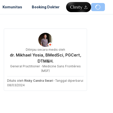
Komunitas
Booking Dokter
Ditinjau secara medis oleh
dr. Mikhael Yosia, BMedSci, PGCert,
DTM&H.
General Practitioner · Medicine Sans Frontières
(MSF)
Ditulis oleh
Risky Candra Swari
·
Tanggal diperbarui
08/03/2024