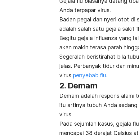
Gejala flu biasanya datang tib
Anda terpapar virus.
Badan pegal dan nyeri otot di s
adalah salah satu gejala sakit 
Begitu gejala influenza yang l
akan makin terasa parah hingga
Segeralah beristirahat bila tub
jelas. Perbanyak tidur dan mi
virus
penyebab flu
.
2. Demam
Demam adalah respons alami t
itu artinya tubuh Anda sedang 
virus.
Pada sejumlah kasus, gejala f
mencapai 38 derajat Celsius at