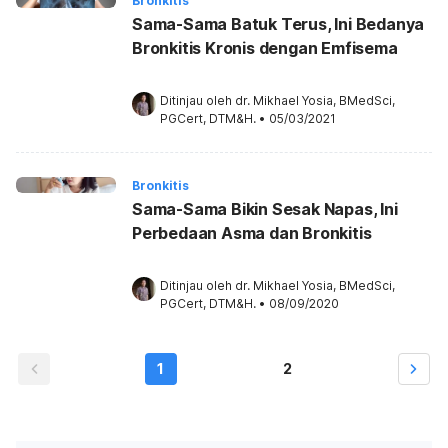
Bronkitis
Sama-Sama Batuk Terus, Ini Bedanya
Bronkitis Kronis dengan Emfisema
Ditinjau oleh 
dr. Mikhael Yosia, BMedSci, 
PGCert, DTM&H.
•
05/03/2021
Bronkitis
Sama-Sama Bikin Sesak Napas, Ini
Perbedaan Asma dan Bronkitis
Ditinjau oleh 
dr. Mikhael Yosia, BMedSci, 
PGCert, DTM&H.
•
08/09/2020
1
2