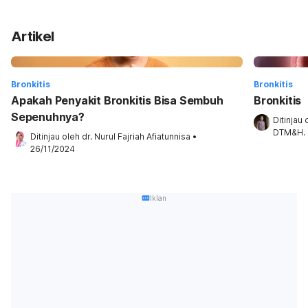
Artikel
Bronkitis
Bronkitis
Apakah Penyakit Bronkitis Bisa Sembuh
Bronkitis
Sepenuhnya?
Ditinjau 
DTM&H.
Ditinjau oleh 
dr. Nurul Fajriah Afiatunnisa
•
26/11/2024
Iklan