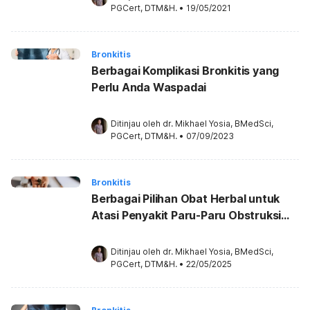
PGCert, DTM&H.
•
19/05/2021
Bronkitis
Berbagai Komplikasi Bronkitis yang
Perlu Anda Waspadai
Ditinjau oleh 
dr. Mikhael Yosia, BMedSci, 
PGCert, DTM&H.
•
07/09/2023
Bronkitis
Berbagai Pilihan Obat Herbal untuk
Atasi Penyakit Paru-Paru Obstruksi
Kronis
Ditinjau oleh 
dr. Mikhael Yosia, BMedSci, 
PGCert, DTM&H.
•
22/05/2025