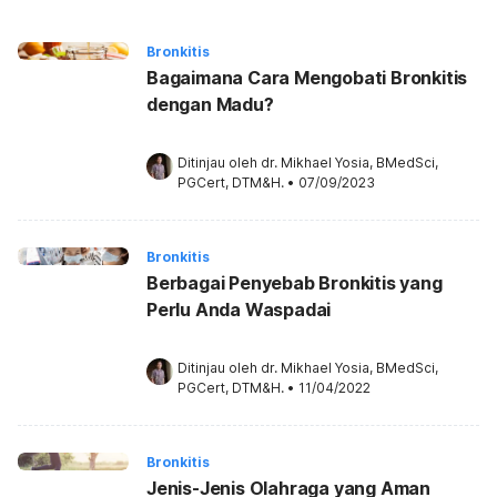
Bronkitis
Bagaimana Cara Mengobati Bronkitis
dengan Madu?
Ditinjau oleh 
dr. Mikhael Yosia, BMedSci, 
PGCert, DTM&H.
•
07/09/2023
Bronkitis
Berbagai Penyebab Bronkitis yang
Perlu Anda Waspadai
Ditinjau oleh 
dr. Mikhael Yosia, BMedSci, 
PGCert, DTM&H.
•
11/04/2022
Bronkitis
Jenis-Jenis Olahraga yang Aman