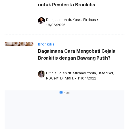
untuk Penderita Bronkitis
Ditinjau oleh 
dr. Yusra Firdaus
•
18/06/2025
Bronkitis
Bagaimana Cara Mengobati Gejala
Bronkitis dengan Bawang Putih?
Ditinjau oleh 
dr. Mikhael Yosia, BMedSci, 
PGCert, DTM&H.
•
11/04/2022
Iklan