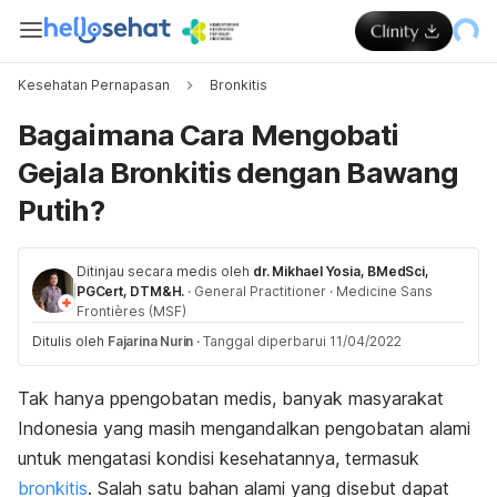
Kesehatan Pernapasan
Bronkitis
Bagaimana Cara Mengobati
Gejala Bronkitis dengan Bawang
Putih?
Ditinjau secara medis oleh
dr. Mikhael Yosia, BMedSci,
PGCert, DTM&H.
·
General Practitioner
·
Medicine Sans
Frontières (MSF)
Ditulis oleh
Fajarina Nurin
·
Tanggal diperbarui 11/04/2022
Tak hanya ppengobatan medis, banyak masyarakat
Indonesia yang masih mengandalkan pengobatan alami
untuk mengatasi kondisi kesehatannya, termasuk
bronkitis
. Salah satu bahan alami yang disebut dapat