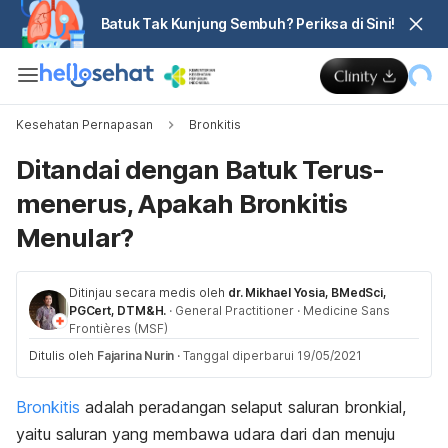
Batuk Tak Kunjung Sembuh? Periksa di Sini!
Kesehatan Pernapasan
Bronkitis
Ditandai dengan Batuk Terus-
menerus, Apakah Bronkitis
Menular?
Ditinjau secara medis oleh
dr. Mikhael Yosia, BMedSci,
PGCert, DTM&H.
·
General Practitioner
·
Medicine Sans
Frontières (MSF)
Ditulis oleh
Fajarina Nurin
·
Tanggal diperbarui 19/05/2021
Bronkitis
adalah peradangan selaput saluran bronkial,
yaitu saluran yang membawa udara dari dan menuju