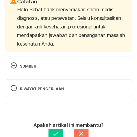
Catatan
Hello Sehat tidak menyediakan saran medis,
diagnosis, atau perawatan. Selalu konsultasikan
dengan ahli kesehatan profesional untuk
mendapatkan jawaban dan penanganan masalah
kesehatan Anda.
SUMBER
Viruses can cause acute bronchitis. (2020). 
Retrieved 24 June 2020, from 
RIWAYAT PENGERJAAN
https://www.mayoclinic.org/diseases-
conditions/bronchitis/expert-answers/acute-
Versi Terbaru
bronchitis/faq-20057839
19/05/2021
Ditulis oleh 
Fajarina Nurin
Apakah artikel ini membantu?
Publishing, H. (2020). What causes acute 
Ditinjau secara medis oleh
dr. Mikhael Yosia, 
bronchitis? – Harvard Health. Retrieved 24 June 
BMedSci, PGCert, DTM&H.