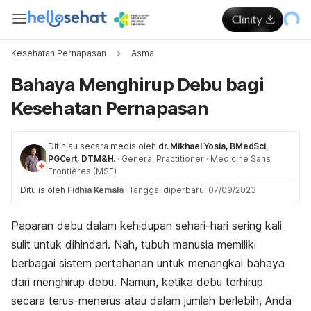
Kesehatan Pernapasan
Asma
Bahaya Menghirup Debu bagi
Kesehatan Pernapasan
Ditinjau secara medis oleh
dr. Mikhael Yosia, BMedSci,
PGCert, DTM&H.
·
General Practitioner
·
Medicine Sans
Frontières (MSF)
Ditulis oleh
Fidhia Kemala
·
Tanggal diperbarui 07/09/2023
Paparan debu dalam kehidupan sehari-hari sering kali
sulit untuk dihindari. Nah, tubuh manusia memiliki
berbagai sistem pertahanan untuk menangkal bahaya
dari menghirup debu. Namun, ketika debu terhirup
secara terus-menerus atau dalam jumlah berlebih, Anda