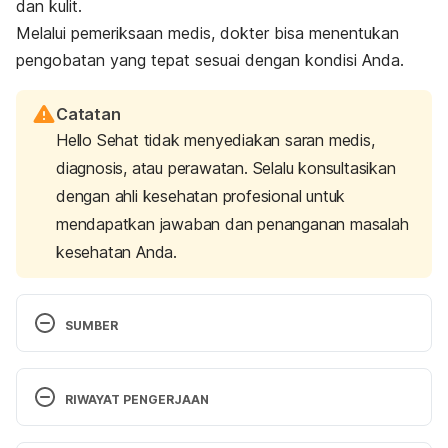
dan kulit.
Melalui pemeriksaan medis, dokter bisa menentukan
pengobatan yang tepat sesuai dengan kondisi Anda.
Catatan
Hello Sehat tidak menyediakan saran medis,
diagnosis, atau perawatan. Selalu konsultasikan
dengan ahli kesehatan profesional untuk
mendapatkan jawaban dan penanganan masalah
kesehatan Anda.
SUMBER
Habybabady, R. H., Sis, H. N., Paridokht, F., 
Ramrudinasab, F., Behmadi, A., Khosravi, B., & 
RIWAYAT PENGERJAAN
Mohammadi, M. (2018). Effects of Dust Exposure 
on the Respiratory Health Symptoms and 
Versi Terbaru