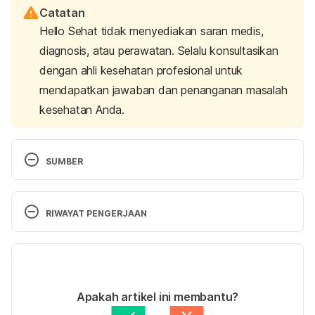
Catatan
Hello Sehat tidak menyediakan saran medis,
diagnosis, atau perawatan. Selalu konsultasikan
dengan ahli kesehatan profesional untuk
mendapatkan jawaban dan penanganan masalah
kesehatan Anda.
SUMBER
Alopecia areata, alopecia totalis, alopecia 
RIWAYAT PENGERJAAN
universalis. Autoimmune hair loss | DermNet NZ. 
(2022). Retrieved 14 February 2022, from 
Versi Terbaru
https://dermnetnz.org/topics/alopecia-areata
07/09/2023
Ditulis oleh 
Larastining Retno Wulandari
Apakah artikel ini membantu?
Ditinjau secara medis oleh
dr. Andreas Wilson 