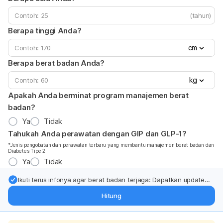
(tahun)
Berapa tinggi Anda?
cm
Berapa berat badan Anda?
kg
Apakah Anda berminat program manajemen berat
badan?
Ya
Tidak
Tahukah Anda perawatan dengan GIP dan GLP-1?
*Jenis pengobatan dan perawatan terbaru yang membantu manajemen berat badan dan
Diabetes Tipe 2
Ya
Tidak
Ikuti terus infonya agar berat badan terjaga: Dapatkan update
dari pakar mengenai dukungan dan perawatan berat badan
Hitung
langsung ke inbox Anda.