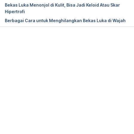
December 2024, from 
Bekas Luka Menonjol di Kulit, Bisa Jadi Keloid Atau Skar
https://knowyourskin.britishskinfoundation.org.uk/c
Hipertrofi
ondition/keloids/
Berbagai Cara untuk Menghilangkan Bekas Luka di Wajah
Keloids. (N.d.). Retrieved 6 December 2024, from 
https://www.pennmedicine.org/for-patients-and-
visitors/patient-information/conditions-treated-a-
Memuat...
to-z/keloids
Betarbet, U., & Blalock, T. W. (2020). Keloids: A 
Review of Etiology, Prevention, and Treatment. 
The Journal of clinical and aesthetic dermatology, 
13(2), 33–43.