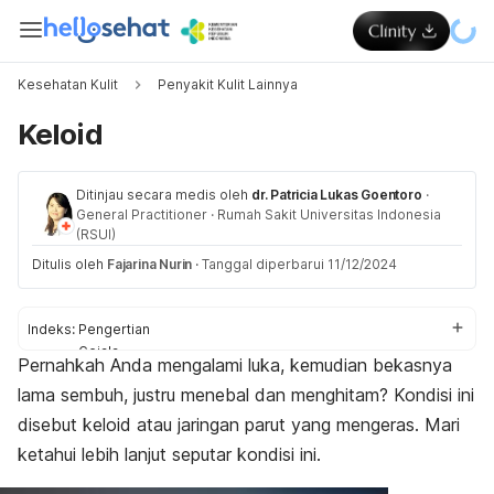
Kesehatan Kulit
Penyakit Kulit Lainnya
Keloid
Ditinjau secara medis oleh
dr. Patricia Lukas Goentoro
·
General Practitioner
·
Rumah Sakit Universitas Indonesia
(RSUI)
Ditulis oleh
Fajarina Nurin
·
Tanggal diperbarui 11/12/2024
Indeks:
Pengertian
Gejala
Pernahkah Anda mengalami luka, kemudian bekasnya
Penyebab
lama sembuh, justru menebal dan menghitam? Kondisi ini
Faktor risiko
Diagnosis
disebut keloid atau jaringan parut yang mengeras. Mari
Pengobatan
ketahui lebih lanjut seputar kondisi ini.
Pencegahan