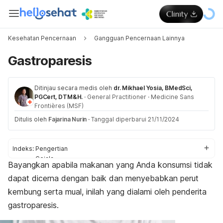
Kesehatan Pencernaan
Gangguan Pencernaan Lainnya
Gastroparesis
Ditinjau secara medis oleh
dr. Mikhael Yosia, BMedSci,
PGCert, DTM&H.
·
General Practitioner
·
Medicine Sans
Frontières (MSF)
Ditulis oleh
Fajarina Nurin
·
Tanggal diperbarui 21/11/2024
Indeks:
Pengertian
Gejala
Bayangkan apabila makanan yang Anda konsumsi tidak
Penyebab
dapat dicerna dengan baik dan menyebabkan perut
Faktor risiko
Diagnosis
kembung serta mual, inilah yang dialami oleh penderita
Pengobatan
gastroparesis.
Perawatan rumahan