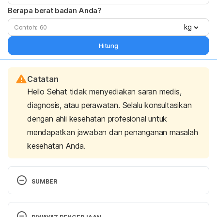
Berapa berat badan Anda?
kg
Hitung
Catatan
Hello Sehat tidak menyediakan saran medis,
diagnosis, atau perawatan. Selalu konsultasikan
dengan ahli kesehatan profesional untuk
mendapatkan jawaban dan penanganan masalah
kesehatan Anda.
SUMBER
Greenhill, C. (n.d.). 
Baclofen effective for rumination 
and supragastric belching in a pilot study
. 
Nature 