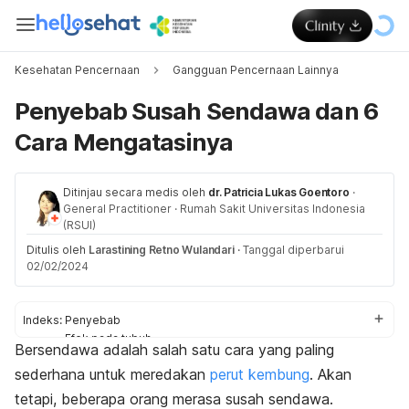
Kesehatan Pencernaan
Gangguan Pencernaan Lainnya
Penyebab Susah Sendawa dan 6
Cara Mengatasinya
Ditinjau secara medis oleh
dr. Patricia Lukas Goentoro
·
General Practitioner
·
Rumah Sakit Universitas Indonesia
(RSUI)
Ditulis oleh
Larastining Retno Wulandari
·
Tanggal diperbarui
02/02/2024
Indeks:
Penyebab
Efek pada tubuh
Bersendawa adalah salah satu cara yang paling
Cara mengatasi
sederhana untuk meredakan
perut kembung
. Akan
Hubungan dengan perut kembung
tetapi, beberapa orang merasa susah sendawa.