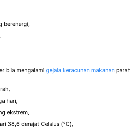
 berenergi,
,
er bila mengalami
gejala keracunan makanan
parah
rah,
ga hari,
g ekstrem,
ari 38,6 derajat Celsius (℃),