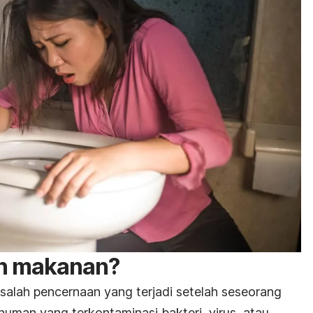
an makanan?
alah pencernaan yang terjadi setelah seseorang
man yang terkontaminasi bakteri, virus, atau