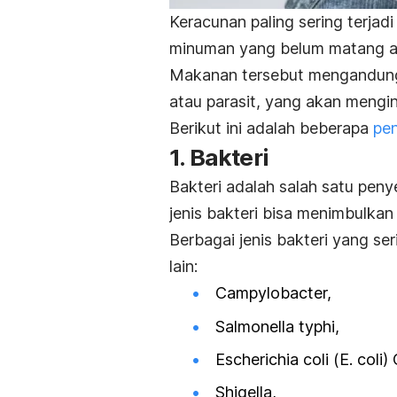
Keracunan paling sering terja
minuman yang belum matang at
Makanan tersebut mengandung m
atau parasit, yang akan mengi
Berikut ini adalah beberapa
pe
1. Bakteri
Bakteri adalah salah satu pe
jenis bakteri bisa menimbulka
Berbagai jenis bakteri yang se
lain:
Campylobacter,
Salmonella typhi
,
Escherichia coli
(
E. coli
)
Shigella,