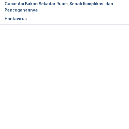
Cacar Api Bukan Sekadar Ruam, Kenali Komplikasi dan
Pencegahannya
Hantavirus
CDC. (2020). Norovirus. Retrieved 3 December 
2020, from 
https://www.cdc.gov/norovirus/index.html
Memuat...
Mayo Clinic. (2020). Norovirus infection – Diagnosis 
and treatment. Retrieved 3 December 2020, from 
https://www.mayoclinic.org/diseases-
conditions/norovirus/diagnosis-treatment/drc-
20355302
Mayo Clinic. (2020). Norovirus infection – 
Symptoms and causes. (2020). Retrieved 3 
December 2020, from 
https://www.mayoclinic.org/diseases-