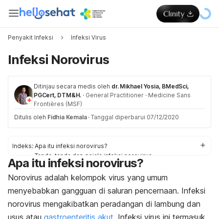
Penyakit Infeksi
Infeksi Virus
Infeksi Norovirus
Ditinjau secara medis oleh
dr. Mikhael Yosia, BMedSci,
PGCert, DTM&H.
·
General Practitioner
·
Medicine Sans
Frontières (MSF)
Ditulis oleh
Fidhia Kemala
·
Tanggal diperbarui 07/12/2020
Indeks:
Apa itu infeksi norovirus?
Tanda-tanda dan gejala infeksi norovirus
Apa itu infeksi norovirus?
Penyakit yang disebabkan norovirus
Faktor-faktor risiko
Norovirus adalah kelompok virus yang umum
Diagnosis dan pengobatan infeksi norovirus
menyebabkan gangguan di saluran pencernaan. Infeksi
Cara mencegah penularan
norovirus mengakibatkan peradangan di lambung dan
usus atau
gastroenteritis akut
. Infeksi virus ini termasuk