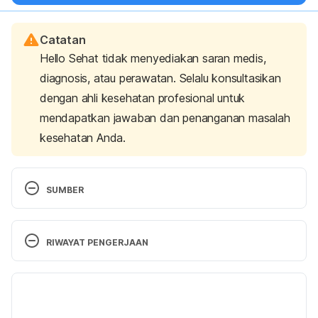
Catatan
Hello Sehat tidak menyediakan saran medis,
diagnosis, atau perawatan. Selalu konsultasikan
dengan ahli kesehatan profesional untuk
mendapatkan jawaban dan penanganan masalah
kesehatan Anda.
SUMBER
Ash, b. (2021). The Role of HCL In Gastric Function 
RIWAYAT PENGERJAAN
And Health | Clinical Education. Retrieved 26 
November 2021, from 
Versi Terbaru
https://www.clinicaleducation.org/resources/review
s/the-role-of-hcl-in-gastric-function-and-health/
07/09/2023