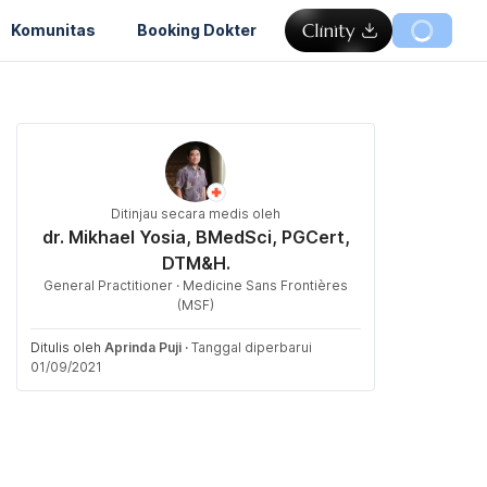
Komunitas
Booking Dokter
Ditinjau secara medis oleh
dr. Mikhael Yosia, BMedSci, PGCert,
DTM&H.
General Practitioner · Medicine Sans Frontières
(MSF)
Ditulis oleh
Aprinda Puji
·
Tanggal diperbarui
01/09/2021