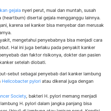
kan gejala
nyeri perut, mual dan muntah, susah
 (
heartburn
) disertai gejala mengganggu lainnya.
ngani, karena sel kanker bisa menyebar dan merusak
arnya.
yakit, mengetahui penyebabnya bisa menjadi cara
but. Hal ini juga berlaku pada penyakit kanker
nyebab dan faktor risikonya, dokter dan pasien
nker setelah diobati.
sebut-sebut sebagai penyebab dari kanker lambung
h
Helicobacter pylori
atau dikenal juga dengan
ncer Society
, bakteri
H. pylori
memang menjadi
i lambung
H. pylori
dalam jangka panjang bisa
s (bisul) di lambung atau lapisan perut. Kondisi