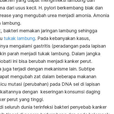
 bakteri yang dapat menginfeksi lambung dan
a dari usus kecil.
H. pylori
berkembang biak dan
rease yang mengubah urea menjadi amonia. Amonia
am lambung.
 bakteri memakan jaringan lambung sehingga
au
tukak lambung
. Pada kebanyakan kasus,
nya mengalami gastritis (peradangan pada lapisan
in parah menjadi tukak lambung. Dalam jangka
obati ini bisa berubah menjadi kanker perut.
 juga terjadi dengan mekanisme lain. Subtipe
apat mengubah zat dalam beberapa makanan
cu mutasi (perubahan) pada DNA sel di lapisan
at kaitannya dengan keseringan konsumsi daging
er perut yang tinggi.
di seluruh dunia terinfeksi bakteri penyebab kanker