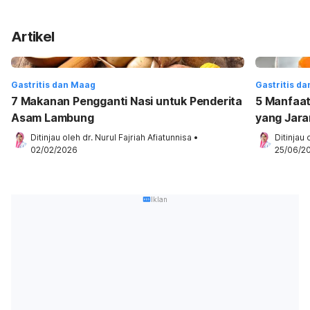
Artikel
Gastritis dan Maag
Gastritis d
7 Makanan Pengganti Nasi untuk Penderita
5 Manfaat
Asam Lambung
yang Jara
Ditinjau oleh 
dr. Nurul Fajriah Afiatunnisa
•
Ditinjau 
02/02/2026
25/06/2
Iklan