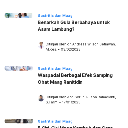
Gastritis dan Maag
Benarkah Gula Berbahaya untuk
Asam Lambung?
Ditinjau oleh 
dr. Andreas Wilson Setiawan, 
M.Kes.
•
03/02/2023
Gastritis dan Maag
Waspadai Berbagai Efek Samping
Obat Maag Ranitidin
Ditinjau oleh 
Apt. Seruni Puspa Rahadianti, 
S.Farm.
•
17/01/2023
Gastritis dan Maag
5 Ciri-Ciri Maag Kambuh dan Cara