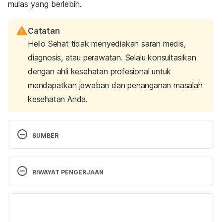
mulas yang berlebih.
Catatan
Hello Sehat tidak menyediakan saran medis,
diagnosis, atau perawatan. Selalu konsultasikan
dengan ahli kesehatan profesional untuk
mendapatkan jawaban dan penanganan masalah
kesehatan Anda.
SUMBER
Constipation. (2019). Cleveland Clinic. Retrieved 9 
August 2021, from 
RIWAYAT PENGERJAAN
https://my.clevelandclinic.org/health/diseases/4059
-constipation#living-with
Versi Terbaru
Picco, M.F. (2020). Does drinking water during or 
08/07/2022