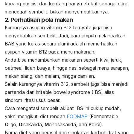
kacang buncis, dan kentang hanya efektif sebagai cara
mencegah sembelit, bukan menyembuhkannya.
2. Perhatikan pola makan
Kurangnya asupan vitamin B12 ternyata juga bisa
menyebabkan sembelit. Jadi, cara ampuh melancarkan
BAB yang keras secara alami adalah memerhatikan
asupan vitamin B12 pada menu makanan.
Anda bisa menambahkan makanan seperti kiwi, jeruk,
oatmeal, lidah buaya, hingga nasi sebagai menu sarapan,
makan siang, dan malam, hingga camilan.
Selain kurangnya vitamin B12, sembelit juga bisa menjadi
pertanda dari
irritable bowel syndrome
(IBS) alias
sindrom iritasi usus besar.
Cara mengatasi sembelit akibat IBS ini cukup mudah,
yakni mengikuti diet rendah
FODMAP
(
F
ermentable
O
ligo,
D
isakarida,
M
onosakarida, dan
P
oliol).
Nama diet yang berasal dari singkatan karbohidrat yang