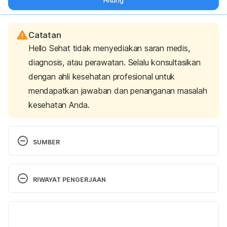
Hitung
Catatan
Hello Sehat tidak menyediakan saran medis,
diagnosis, atau perawatan. Selalu konsultasikan
dengan ahli kesehatan profesional untuk
mendapatkan jawaban dan penanganan masalah
kesehatan Anda.
SUMBER
Eirini Dimidi, Stephanos Christodoulides, 
Konstantinos C Fragkos, S Mark Scott, Kevin 
RIWAYAT PENGERJAAN
Whelan, The effect of probiotics on functional 
constipation in adults: a systematic review and 
Versi Terbaru
meta-analysis of randomized controlled trials, The 
American Journal of Clinical Nutrition, Volume 100, 
03/01/2023